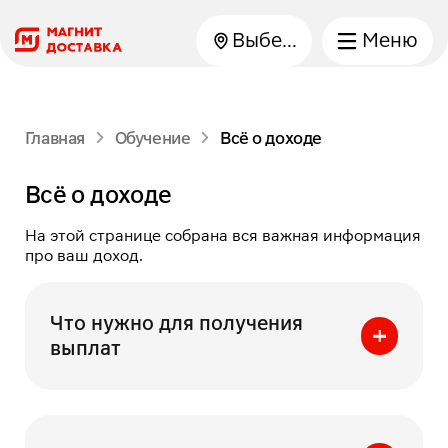
Выберите город
Меню
Главная
Обучение
Всё о доходе
Всё о доходе
На этой странице собрана вся важная информация
про ваш доход.
Что нужно для получения
выплат
Важно:
этот раздел — для самозанятых
курьеров. Если вы сотрудничаете через
логистического партнёра, можете переходить к